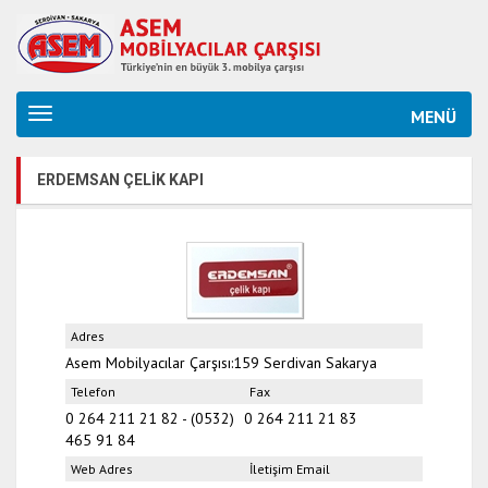
MENÜ
ERDEMSAN ÇELİK KAPI
Adres
Asem Mobilyacılar Çarşısı:159
Serdivan
Sakarya
Telefon
Fax
0 264 211 21 82 - (0532)
0 264 211 21 83
465 91 84
Web Adres
İletişim Email